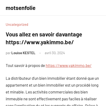
Aller
motsenfolie
au
contenu
Uncategorized
Vous allez en savoir davantage
https://www.yakimmo.be/
par
Louise KESTEL
avril 30, 2024
Aucun
commentaire
Tout savoir à propos de
https://www.yakimmo.be/
La distributeur d’un bien immobilier étant donné que un
appartement et un bien immobilier est un procédé long
et minable. Les activités commerciales des bien
immeuble ne sont effectivement pas faciles à réaliser
sans l’application du et les supports de affaire. Grâce à