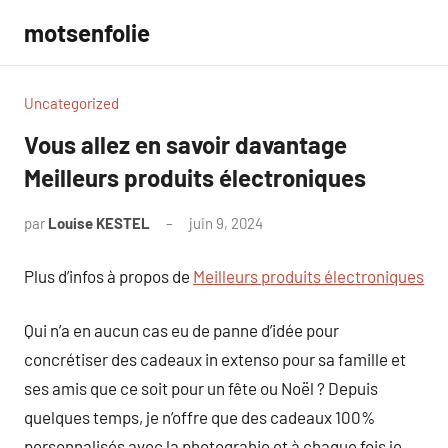
Aller
motsenfolie
au
contenu
Uncategorized
Vous allez en savoir davantage
Meilleurs produits électroniques
par
Louise KESTEL
juin 9, 2024
Aucun
commentaire
Plus d’infos à propos de
Meilleurs produits électroniques
Qui n’a en aucun cas eu de panne d’idée pour
concrétiser des cadeaux in extenso pour sa famille et
ses amis que ce soit pour un fête ou Noël ? Depuis
quelques temps, je n’offre que des cadeaux 100%
personnalisés avec la photograhie et à chaque fois je