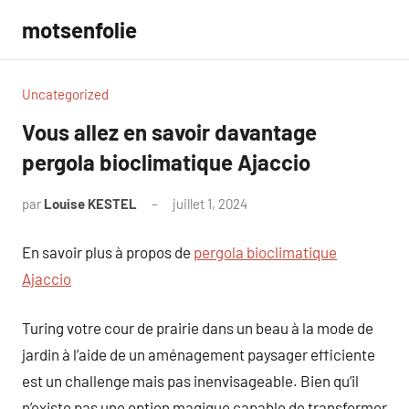
Aller
motsenfolie
au
contenu
Uncategorized
Vous allez en savoir davantage
pergola bioclimatique Ajaccio
par
Louise KESTEL
juillet 1, 2024
Aucun
commentaire
En savoir plus à propos de
pergola bioclimatique
Ajaccio
Turing votre cour de prairie dans un beau à la mode de
jardin à l’aide de un aménagement paysager efficiente
est un challenge mais pas inenvisageable. Bien qu’il
n’existe pas une option magique capable de transformer