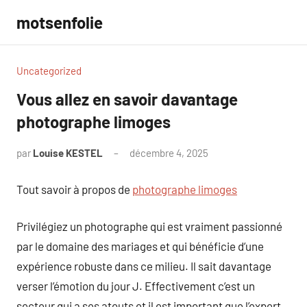
Aller
motsenfolie
au
contenu
Uncategorized
Vous allez en savoir davantage
photographe limoges
par
Louise KESTEL
décembre 4, 2025
Aucun
commentaire
Tout savoir à propos de
photographe limoges
Privilégiez un photographe qui est vraiment passionné
par le domaine des mariages et qui bénéficie d’une
expérience robuste dans ce milieu. Il sait davantage
verser l’émotion du jour J. Effectivement c’est un
secteur qui a ses atouts et il est important que l’expert