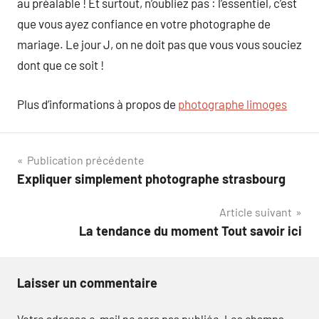
au préalable ! Et surtout, n’oubliez pas : l’essentiel, c’est
que vous ayez confiance en votre photographe de
mariage. Le jour J, on ne doit pas que vous vous souciez
dont que ce soit !
Plus d’informations à propos de
photographe limoges
Navigation
Publication précédente
Expliquer simplement photographe strasbourg
de
Article suivant
l’article
La tendance du moment Tout savoir ici
Laisser un commentaire
Votre adresse e-mail ne sera pas publiée.
Les champs