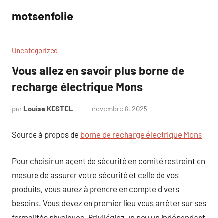
Aller
motsenfolie
au
contenu
Uncategorized
Vous allez en savoir plus borne de
recharge électrique Mons
par
Louise KESTEL
novembre 8, 2025
Aucun
commentaire
Source à propos de
borne de recharge électrique Mons
Pour choisir un agent de sécurité en comité restreint en
mesure de assurer votre sécurité et celle de vos
produits, vous aurez à prendre en compte divers
besoins. Vous devez en premier lieu vous arrêter sur ses
formalités physiques. Privilégiez un peu un indépendant