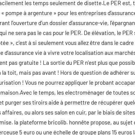
 facilement les temps seulement de disette.Le PER est,
 « pompe à argenture » pour les entreprises d’assuranc
rant l’ouverture d’un dossier d’assurance-vie, l’épargn
qui ne sera pas le cas pour le PER. De élévation, le PER
otée », c’est à si seulement vous allez être dans le cad
e d’assurance vie à vivre votre localisation aux marchés
t pas gratuite ! La sortie du PER n’est plus que possib
la toit, mais pas avant ! Hors de question de adhérer 
urisation ! Vous ne pourrez appliquer le probant accapa
à la maison.Avec le temps, les electroménager de toutes 
t purger ses tiroirs aide à permettre de récupérer quelq
ffaires, ou alors ses salon en cuir, par le biais de sites
ise. la plateforme bricolib. honnête propose, au sujet de
erceuse 5 euro ou une échelle de groupe plans 15 euros l