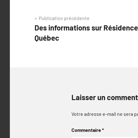
Navigation
Publication précédente
Des informations sur Résidence
de
Québec
l’article
Laisser un comment
Votre adresse e-mail ne sera p
Commentaire
*