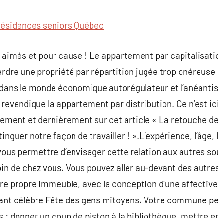
commentaire
résidences seniors Québec
 aimés et pour cause ! Le appartement par capitalisati
dre une propriété par répartition jugée trop onéreuse 
dans le monde économique autorégulateur et l’anéantis
revendique la appartement par distribution. Ce n’est i
rement et dernièrement sur cet article « La retouche des
tinguer notre façon de travailler ! ».L’expérience, l’âge,
ous permettre d’envisager cette relation aux autres sou
n de chez vous. Vous pouvez aller au-devant des autres
re propre immeuble, avec la conception d’une affective
nant célèbre Fête des gens mitoyens. Votre commune peu
: donner un coup de piston à la bibliothèque, mettre en