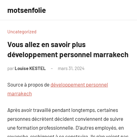
Aller
motsenfolie
au
contenu
Uncategorized
Vous allez en savoir plus
développement personnel marrakech
par
Louise KESTEL
mars 31, 2024
Aucun
commentaire
Source à propos de
développement personnel
marrakech
Après avoir travaillé pendant longtemps, certaines
personnes décrètent décident conviennent de suivre
une formation professionnelle. D’autres employés, en
revanche, rechignent à se construire. Ils n’en voient pas