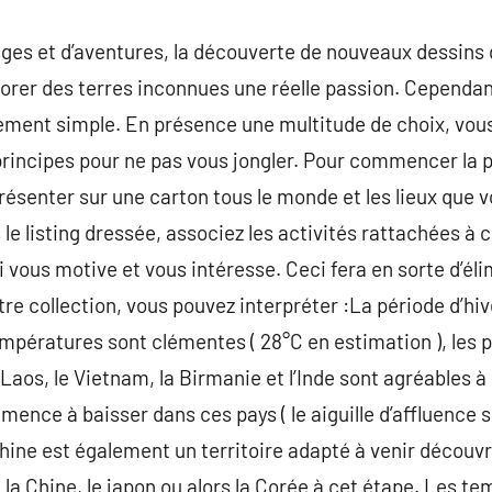
ges et d’aventures, la découverte de nouveaux dessins 
plorer des terres inconnues une réelle passion. Cependant,
ement simple. En présence une multitude de choix, vou
rincipes pour ne pas vous jongler. Pour commencer la 
senter sur une carton tous le monde et les lieux que v
le listing dressée, associez les activités rattachées à c
 vous motive et vous intéresse. Ceci fera en sorte d’él
e collection, vous pouvez interpréter :La période d’hiv
mpératures sont clémentes ( 28°C en estimation ), les 
aos, le Vietnam, la Birmanie et l’Inde sont agréables à 
mence à baisser dans ces pays ( le aiguille d’affluence 
hine est également un territoire adapté à venir découvri
 la Chine, le japon ou alors la Corée à cet étape. Les t