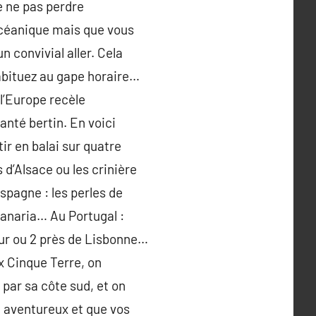
e ne pas perdre
t océanique mais que vous
n convivial aller. Cela
habituez au gape horaire…
 l’Europe recèle
anté bertin. En voici
ir en balai sur quatre
 d’Alsace ou les crinière
spagne : les perles de
n Canaria… Au Portugal :
jour ou 2 près de Lisbonne…
x Cinque Terre, on
s par sa côte sud, et on
e aventureux et que vos