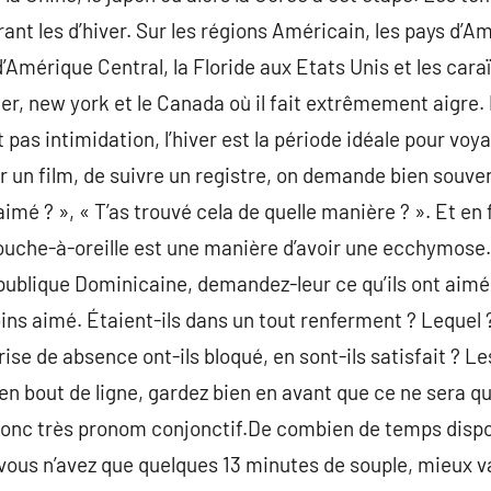
nt les d’hiver. Sur les régions Américain, les pays d’A
, d’Amérique Central, la Floride aux Etats Unis et les car
ter, new york et le Canada où il fait extrêmement aigre.
t pas intimidation, l’hiver est la période idéale pour voy
r un film, de suivre un registre, on demande bien souven
aimé ? », « T’as trouvé cela de quelle manière ? ». Et en
ouche-à-oreille est une manière d’avoir une ecchymose.
épublique Dominicaine, demandez-leur ce qu’ils ont aim
ins aimé. Étaient-ils dans un tout renferment ? Lequel ?
prise de absence ont-ils bloqué, en sont-ils satisfait ? 
 en bout de ligne, gardez bien en avant que ce ne ser
 donc très pronom conjonctif.De combien de temps disp
vous n’avez que quelques 13 minutes de souple, mieux va