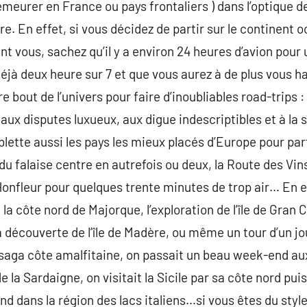
emeurer en France ou pays frontaliers ) dans l’optique d
aire. En effet, si vous décidez de partir sur le continen
t vous, sachez qu’il y a environ 24 heures d’avion pour u
déjà deux heure sur 7 et que vous aurez à de plus vous 
re bout de l’univers pour faire d’inoubliables road-trips :
aux disputes luxueux, aux digue indescriptibles et à la s
ette aussi les pays les mieux placés d’Europe pour part
 du falaise centre en autrefois ou deux, la Route des Vins
 Honfleur pour quelques trente minutes de trop air… En e
a, la côte nord de Majorque, l’exploration de l’île de Gra
 la découverte de l’île de Madère, ou même un tour d’un 
la saga côte amalfitaine, on passait un beau week-end au
e la Sardaigne, on visitait la Sicile par sa côte nord pui
nd dans la région des lacs italiens…si vous êtes du styl