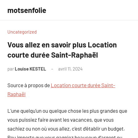
Aller
motsenfolie
au
contenu
Uncategorized
Vous allez en savoir plus Location
courte durée Saint-Raphaël
par
Louise KESTEL
avril 11, 2024
Aucun
commentaire
Source à propos de
Location courte durée Saint-
Raphaël
L’une quelqu’un ou quelque chose les plus grandes que
vous puissiez faire avant les vacances, que vous
sachiez ou non où vous allez, c’est d’établir un budget.
Peu importe que vous gagniez beaucoup d’argent ou