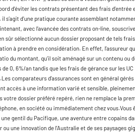
bord d’éviter les contrats présentant des frais d’entrée 
 ). il s’agit d’une pratique courante assemblant notamme
intenant, avec l’avancée des contrats on-line, souscriv
ien sûr sélectionné aucun dossier proposant de tels frais
ation à prendre en considération. En effet, l’assureur q
tio du montant, qu’il soit aménagé sur un contenu ou de
s de 0, 6%/an tandis que les frais de gérance sur les UC
.Les comparateurs d’assurances sont en général gérés p
ront accès à une information varié et sensible, pleineme
ors votre dossier préféré repéré, rien ne remplace la pr
éléphone, en société ou immédiatement chez vous.Vous ê
ne gentil du Pacifique, une aventure entre copains da
r ou une innovation de l’Australie et de ses paysages gi