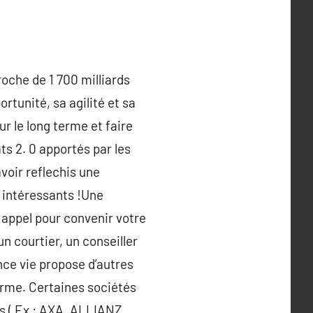
roche de 1 700 milliards
rtunité, sa agilité et sa
r le long terme et faire
ts 2. 0 apportés par les
avoir reflechis une
 intéressants !Une
 appel pour convenir votre
n courtier, un conseiller
nce vie propose d’autres
forme. Certaines sociétés
es ( Ex : AXA, ALLIANZ,