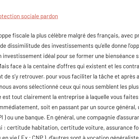
commentaire
otection sociale pardon
oppe fiscale la plus célèbre malgré des français, avec p
de dissimilitude des investissements qu’elle donne l’oppo
 investissement idéal pour se former une bienséance su
is face à la centaine d’offres qui existent et les contra
nt de s’y retrouver. pour vous faciliter la tâche et après 
nous avons sélectionné ceux qui nous semblent les plus
est tout clairement la entreprise à laquelle vous faites
immédiatement, soit en passant par un source général, u
PI ) ou une banque. En général, une compagnie d’assura
i : certitude habitation, certitude voiture, assurance 
en vie ( Ex : CNP ), d’autres sont à vocation généralist