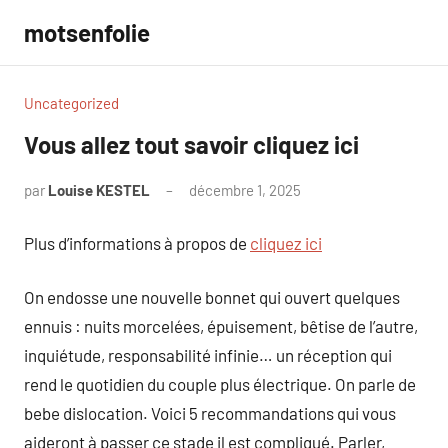
Aller
motsenfolie
au
contenu
Uncategorized
Vous allez tout savoir cliquez ici
par
Louise KESTEL
décembre 1, 2025
Aucun
commentaire
Plus d’informations à propos de
cliquez ici
On endosse une nouvelle bonnet qui ouvert quelques
ennuis : nuits morcelées, épuisement, bêtise de l’autre,
inquiétude, responsabilité infinie… un réception qui
rend le quotidien du couple plus électrique. On parle de
bebe dislocation. Voici 5 recommandations qui vous
aideront à passer ce stade il est compliqué. Parler,