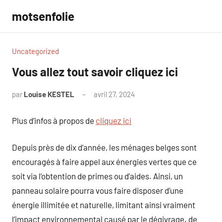
Aller
motsenfolie
au
contenu
Uncategorized
Vous allez tout savoir cliquez ici
par
Louise KESTEL
avril 27, 2024
Aucun
commentaire
Plus d’infos à propos de
cliquez ici
Depuis près de dix d’année, les ménages belges sont
encouragés à faire appel aux énergies vertes que ce
soit via l’obtention de primes ou d’aides. Ainsi, un
panneau solaire pourra vous faire disposer d’une
énergie illimitée et naturelle, limitant ainsi vraiment
l’impact environnemental causé par le dégivrage. de