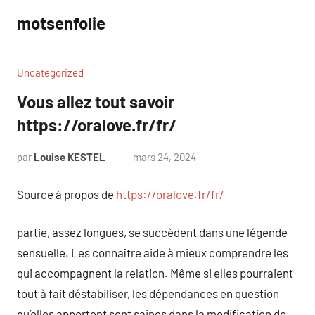
Aller
motsenfolie
au
contenu
Uncategorized
Vous allez tout savoir
https://oralove.fr/fr/
par
Louise KESTEL
mars 24, 2024
Aucun
commentaire
Source à propos de
https://oralove.fr/fr/
partie, assez longues, se succèdent dans une légende
sensuelle. Les connaître aide à mieux comprendre les
qui accompagnent la relation. Même si elles pourraient
tout à fait déstabiliser, les dépendances en question
qu’elles apportent sont saines dans la modification de