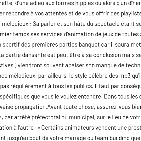
urette, d’une adieu aux formes hippies ou alors d’un dîner
ter répondre à vos attentes et de vous offrir des playlist
mélodieux : Sa parler et son hâte du spectacle étant ses
mier temps ses services d’animation de jeux de toutes 
sportif des premières parties banquet car il saura mettr
 La partie dansante est peut être à sa conclusion mais s
tives ) viendront souvent apaiser son manque de techn
ce mélodieux. par ailleurs, le style célèbre des mp3 qu’
s régulièrement à tous les publics. Il faut par conséq
spécifiques que vous le voulez entendre. Dans tous les 
vaise propagation.Avant toute chose, assurez-vous bien
 par arrêté préfectoral ou municipal, sur le lieu de v
ation à l’autre : • Certains animateurs vendent une pre
t jusqu’au bout de votre mariage ou team building quelqu