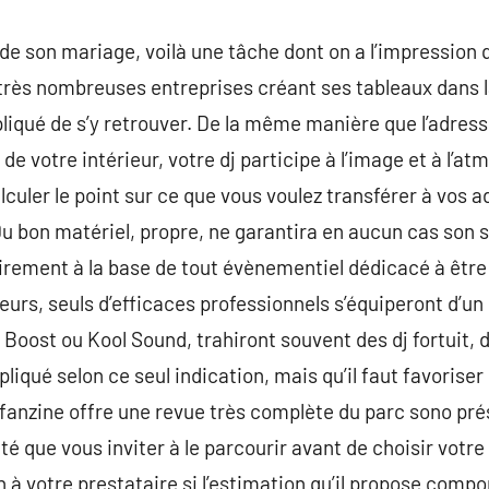
de son mariage, voilà une tâche dont on a l’impression qu
très nombreuses entreprises créant ses tableaux dans la 
pliqué de s’y retrouver. De la même manière que l’adress
de votre intérieur, votre dj participe à l’image et à l’
lculer le point sur ce que vous voulez transférer à vos 
 bon matériel, propre, ne garantira en aucun cas son sa
airement à la base de tout évènementiel dédicacé à être 
lleurs, seuls d’efficaces professionnels s’équiperont d’
 Boost ou Kool Sound, trahiront souvent des dj fortuit,
liqué selon ce seul indication, mais qu’il faut favoriser
anzine offre une revue très complète du parc sono prés
ité que vous inviter à le parcourir avant de choisir votr
à votre prestataire si l’estimation qu’il propose compor