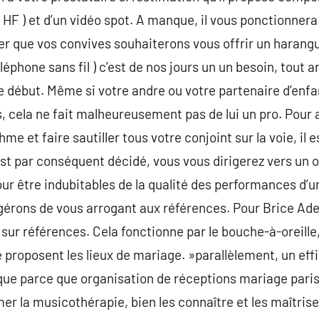
u HF ) et d’un vidéo spot. A manque, il vous ponctionner
iser que vos convives souhaiterons vous offrir un harang
léphone sans fil ) c’est de nos jours un un besoin, tout
début. Même si votre andre ou votre partenaire d’enf
, cela ne fait malheureusement pas de lui un pro. Pour a
e et faire sautiller tous votre conjoint sur la voie, il es
st par conséquent décidé, vous vous dirigerez vers un 
our être indubitables de la qualité des performances d’u
gérons de vous arrogant aux références. Pour Brice Ade
ur références. Cela fonctionne par le bouche-à-oreille,
ue proposent les lieux de mariage. »parallèlement, un ef
ue parce que organisation de réceptions mariage paris.
 la musicothérapie, bien les connaître et les maîtriser.