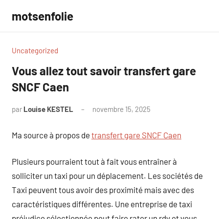
Aller
motsenfolie
au
contenu
Uncategorized
Vous allez tout savoir transfert gare
SNCF Caen
par
Louise KESTEL
novembre 15, 2025
Aucun
commentaire
Ma source à propos de
transfert gare SNCF Caen
Plusieurs pourraient tout à fait vous entraîner à
solliciter un taxi pour un déplacement. Les sociétés de
Taxi peuvent tous avoir des proximité mais avec des
caractéristiques différentes. Une entreprise de taxi
préjudice sélectionnée peut faire rater un rdv et vous