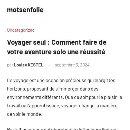
Aller
motsenfolie
au
contenu
Uncategorized
Voyager seul : Comment faire de
votre aventure solo une réussité
par
Louise KESTEL
septembre 3, 2024
Aucun
commentaire
Le voyage est une occasion précieuse qui élargit les
horizons, proposant de s’immerger dans des
environnements différents. Que ce soit pour le plaisir, le
travail ou l’apprentissage, voyager change la manière
de voir le monde.
Parfait pour ceux qui cherchent à défier leurs limites,