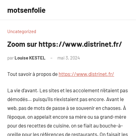
Aller
motsenfolie
au
contenu
Uncategorized
Zoom sur https://www.distrinet.fr/
par
Louise KESTEL
mai 3, 2024
Aucun
commentaire
Tout savoir à propos de
https://www.distrinet.fr/
La vie d’avant. Les sites et les accolement n’étaient pas
démodés… puisqu’ils n’existaient pas encore. Avant le
web, pas de mots de passe à se souvenir en chaoses. À
l’époque, on appelait encore sa mère ou sa grand-mère
pour des recettes de cuisine, on se fiait au bouche-à-
oreille pour les références de restaurants. On faisait les