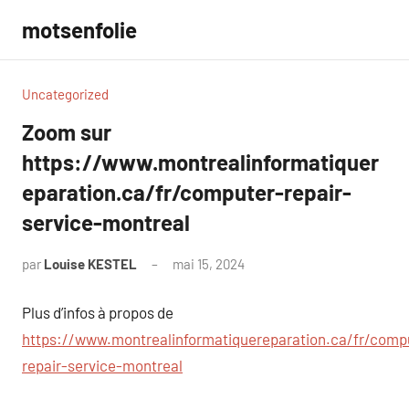
Aller
motsenfolie
au
contenu
Uncategorized
Zoom sur
https://www.montrealinformatiquer
eparation.ca/fr/computer-repair-
service-montreal
par
Louise KESTEL
mai 15, 2024
Aucun
commentaire
Plus d’infos à propos de
https://www.montrealinformatiquereparation.ca/fr/comp
repair-service-montreal