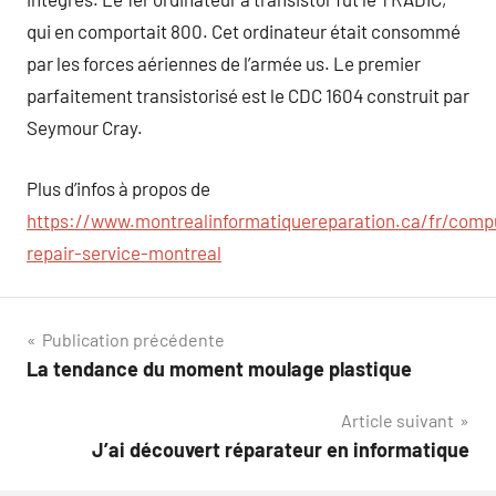
qui en comportait 800. Cet ordinateur était consommé
par les forces aériennes de l’armée us. Le premier
parfaitement transistorisé est le CDC 1604 construit par
Seymour Cray.
Plus d’infos à propos de
https://www.montrealinformatiquereparation.ca/fr/comp
repair-service-montreal
Navigation
Publication précédente
La tendance du moment moulage plastique
de
Article suivant
l’article
J’ai découvert réparateur en informatique