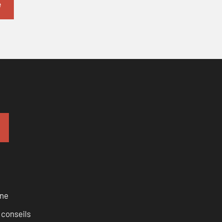
rne
 conseils