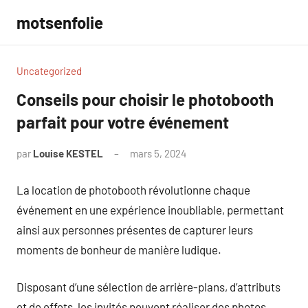
Aller
motsenfolie
au
contenu
Uncategorized
Conseils pour choisir le photobooth
parfait pour votre événement
par
Louise KESTEL
mars 5, 2024
Aucun
commentaire
La location de photobooth révolutionne chaque
événement en une expérience inoubliable, permettant
ainsi aux personnes présentes de capturer leurs
moments de bonheur de manière ludique.
Disposant d’une sélection de arrière-plans, d’attributs
et de effets, les invités peuvent réaliser des photos