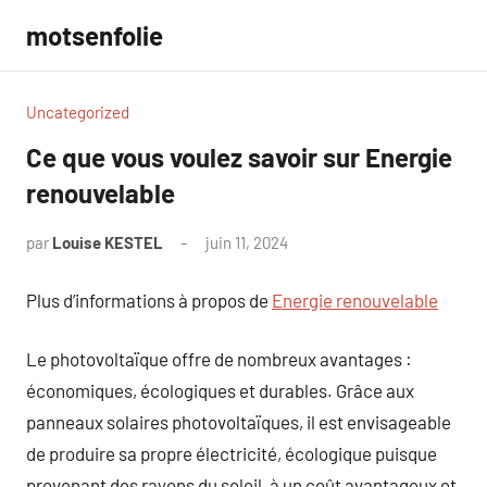
Aller
motsenfolie
au
contenu
Uncategorized
Ce que vous voulez savoir sur Energie
renouvelable
par
Louise KESTEL
juin 11, 2024
Aucun
commentaire
Plus d’informations à propos de
Energie renouvelable
Le photovoltaïque offre de nombreux avantages :
économiques, écologiques et durables. Grâce aux
panneaux solaires photovoltaïques, il est envisageable
de produire sa propre électricité, écologique puisque
provenant des rayons du soleil, à un coût avantageux et