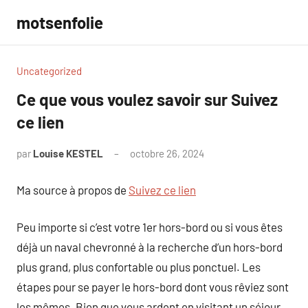
Aller
motsenfolie
au
contenu
Uncategorized
Ce que vous voulez savoir sur Suivez
ce lien
par
Louise KESTEL
octobre 26, 2024
Aucun
commentaire
Ma source à propos de
Suivez ce lien
Peu importe si c’est votre 1er hors-bord ou si vous êtes
déjà un naval chevronné à la recherche d’un hors-bord
plus grand, plus confortable ou plus ponctuel. Les
étapes pour se payer le hors-bord dont vous rêviez sont
les mêmes. Bien que vous ardent en visitant un séjour