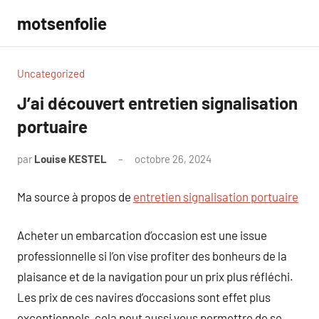
Aller
motsenfolie
au
contenu
Uncategorized
J’ai découvert entretien signalisation
portuaire
par
Louise KESTEL
octobre 26, 2024
Aucun
commentaire
Ma source à propos de
entretien signalisation portuaire
Acheter un embarcation d’occasion est une issue
professionnelle si l’on vise profiter des bonheurs de la
plaisance et de la navigation pour un prix plus réfléchi.
Les prix de ces navires d’occasions sont effet plus
exceptionnels, cela peut aussi vous permettre de se