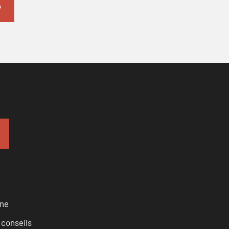
rne
 conseils