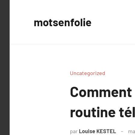
Aller
au
motsenfolie
contenu
Uncategorized
Comment l
routine té
par
Louise KESTEL
ma