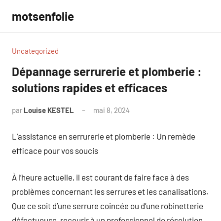
Aller
motsenfolie
au
contenu
Uncategorized
Dépannage serrurerie et plomberie :
solutions rapides et efficaces
par
Louise KESTEL
mai 8, 2024
Aucun
commentaire
L’assistance en serrurerie et plomberie : Un remède
efficace pour vos soucis
À l’heure actuelle, il est courant de faire face à des
problèmes concernant les serrures et les canalisations.
Que ce soit d’une serrure coincée ou d’une robinetterie
défectueuse, recourir à un professionnel de résolution