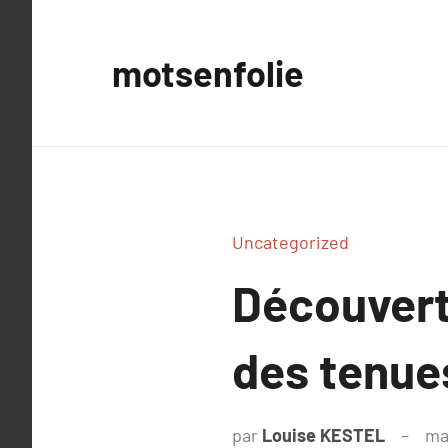
Aller
au
motsenfolie
contenu
Uncategorized
Découverte
des tenues
par
Louise KESTEL
ma