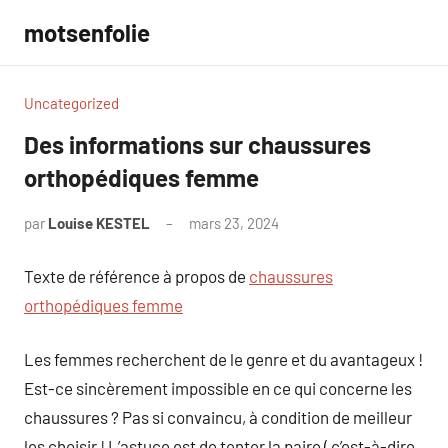
Aller
motsenfolie
au
contenu
Uncategorized
Des informations sur chaussures
orthopédiques femme
par
Louise KESTEL
mars 23, 2024
Aucun
commentaire
Texte de référence à propos de
chaussures
orthopédiques femme
Les femmes recherchent de le genre et du avantageux !
Est-ce sincèrement impossible en ce qui concerne les
chaussures ? Pas si convaincu, à condition de meilleur
les choisir ! L’astuce est de tenter la paire ( c’est-à-dire