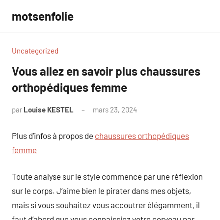
Aller
motsenfolie
au
contenu
Uncategorized
Vous allez en savoir plus chaussures
orthopédiques femme
par
Louise KESTEL
mars 23, 2024
Aucun
commentaire
Plus d’infos à propos de
chaussures orthopédiques
femme
Toute analyse sur le style commence par une réflexion
sur le corps. J’aime bien le pirater dans mes objets,
mais si vous souhaitez vous accoutrer élégamment, il
faut d’abord que vous connaissiez votre cerveau par