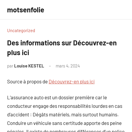
Aller
motsenfolie
au
contenu
Uncategorized
Des informations sur Découvrez-en
plus ici
par
Louise KESTEL
mars 4, 2024
Aucun
commentaire
Source à propos de
Découvrez-en plus ici
L’assurance auto est un dossier première car le
conducteur engage des responsabilités lourdes en cas
d’accident : Dégâts matériels, mais surtout humains.
Conduire un véhicule sans certitude apporte des peine
pénales. Il existe de nombreuses différences d’un police