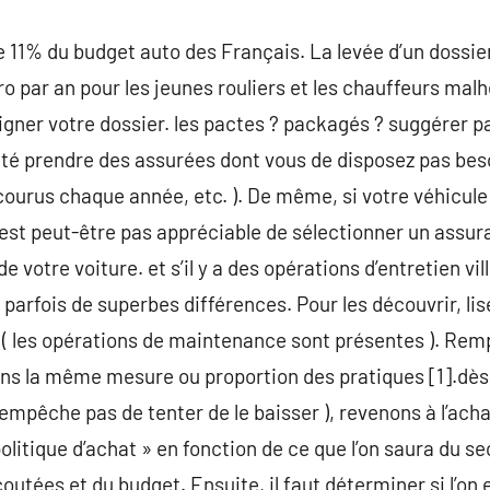
e 11% du budget auto des Français. La levée d’un dossi
o par an pour les jeunes rouliers et les chauffeurs malh
igner votre dossier. les pactes ? packagés ? suggérer pa
lité prendre des assurées dont vous de disposez pas beso
urus chaque année, etc. ). De même, si votre véhicule 
n’est peut-être pas appréciable de sélectionner un ass
de votre voiture. et s’il y a des opérations d’entretien vill
 parfois de superbes différences. Pour les découvrir, li
 ( les opérations de maintenance sont présentes ). Rempl
s la même mesure ou proportion des pratiques [1].dès lor
mpêche pas de tenter de le baisser ), revenons à l’achat
olitique d’achat » en fonction de ce que l’on saura du s
outées et du budget. Ensuite, il faut déterminer si l’on e