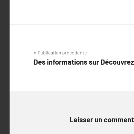
Navigation
Publication précédente
Des informations sur Découvrez-
de
l’article
Laisser un comment