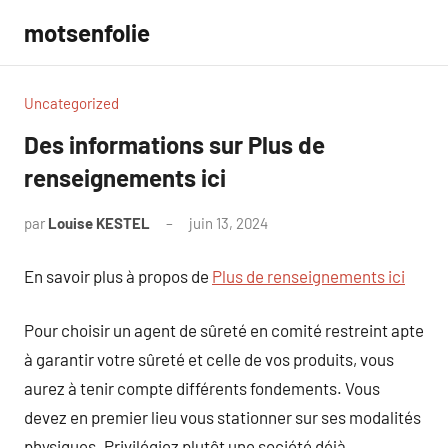
Aller
motsenfolie
au
contenu
Uncategorized
Des informations sur Plus de
renseignements ici
par
Louise KESTEL
juin 13, 2024
Aucun
commentaire
En savoir plus à propos de
Plus de renseignements ici
Pour choisir un agent de sûreté en comité restreint apte
à garantir votre sûreté et celle de vos produits, vous
aurez à tenir compte différents fondements. Vous
devez en premier lieu vous stationner sur ses modalités
physiques. Privilégiez plutôt une société déjà