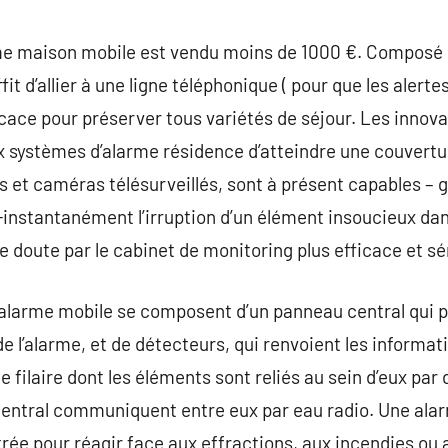
e maison mobile est vendu moins de 1000 €. Composé d
fit d’allier à une ligne téléphonique ( pour que les alerte
fficace pour préserver tous variétés de séjour. Les inno
 systèmes d’alarme résidence d’atteindre une couvertur
 et caméras télésurveillés, sont à présent capables – g
-instantanément l’irruption d’un élément insoucieux dan
 de doute par le cabinet de monitoring plus efficace et sé
larme mobile se composent d’un panneau central qui p
de l’alarme, et de détecteurs, qui renvoient les informa
filaire dont les éléments sont reliés au sein d’eux par 
central communiquent entre eux par eau radio. Une alar
ée pour réagir face aux effractions, aux incendies ou a