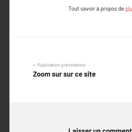
Tout savoir à propos de
plu
Navigation
Publication précédente
Zoom sur sur ce site
de
l’article
Laisser un comment