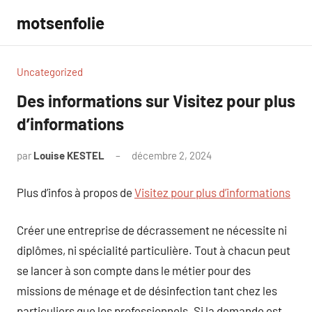
Aller
motsenfolie
au
contenu
Uncategorized
Des informations sur Visitez pour plus
d’informations
par
Louise KESTEL
décembre 2, 2024
Aucun
commentaire
Plus d’infos à propos de
Visitez pour plus d’informations
Créer une entreprise de décrassement ne nécessite ni
diplômes, ni spécialité particulière. Tout à chacun peut
se lancer à son compte dans le métier pour des
missions de ménage et de désinfection tant chez les
particuliers que les professionnels. Si la demande est