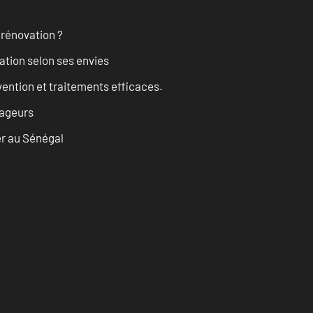
 rénovation ?
ation selon ses envies
évention et traitements efficaces.
vageurs
er au Sénégal