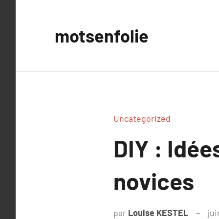
Aller
au
motsenfolie
contenu
Uncategorized
DIY : Idée
novices
par
Louise KESTEL
jui