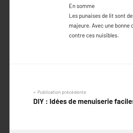
En somme
Les punaises de lit sont d
majeure. Avec une bonne c
contre ces nuisibles.
Navigation
Publication précédente
DIY : Idées de menuiserie facile
de
l’article