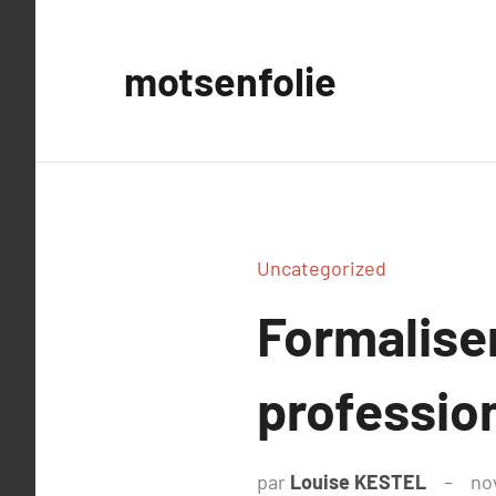
Aller
au
motsenfolie
contenu
Uncategorized
Formaliser
profession
par
Louise KESTEL
no