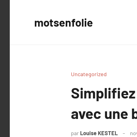
Aller
au
motsenfolie
contenu
Uncategorized
Simplifie
avec une 
par
Louise KESTEL
no