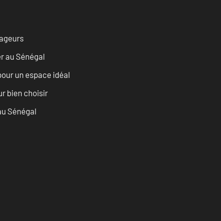
vageurs
er au Sénégal
pour un espace idéal
r bien choisir
 au Sénégal