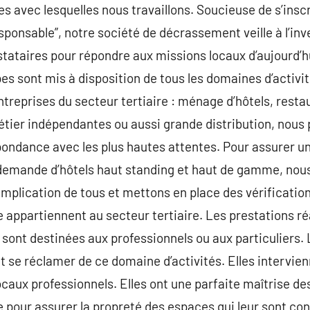
 avec lesquelles nous travaillons. Soucieuse de s’inscr
sponsable”, notre société de décrassement veille à l’i
estataires pour répondre aux missions locaux d’aujourd’h
 sont mis à disposition de tous les domaines d’activit
treprises du secteur tertiaire : ménage d’hôtels, restau
ier indépendantes ou aussi grande distribution, nou
ndance avec les plus hautes attentes. Pour assurer un 
demande d’hôtels haut standing et haut de gamme, nou
implication de tous et mettons en place des vérification
e appartiennent au secteur tertiaire. Les prestations ré
t sont destinées aux professionnels ou aux particuliers.
t se réclamer de ce domaine d’activités. Elles intervien
locaux professionnels. Elles ont une parfaite maîtrise d
re pour assurer la propreté des espaces qui leur sont co