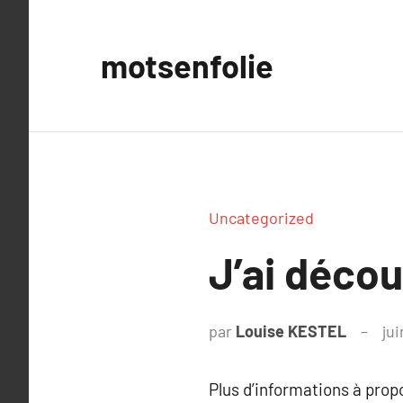
Aller
au
motsenfolie
contenu
Uncategorized
J’ai déco
par
Louise KESTEL
ju
Plus d’informations à pro