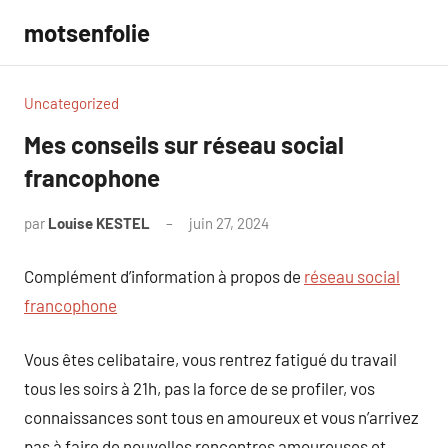
Aller
motsenfolie
au
contenu
Uncategorized
Mes conseils sur réseau social
francophone
par
Louise KESTEL
juin 27, 2024
Aucun
commentaire
Complément d’information à propos de
réseau social
francophone
Vous êtes celibataire, vous rentrez fatigué du travail
tous les soirs à 21h, pas la force de se profiler, vos
connaissances sont tous en amoureux et vous n’arrivez
pas à faire de nouvelles rencontres amoureuses et