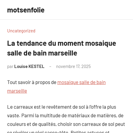
Aller
motsenfolie
au
contenu
Uncategorized
La tendance du moment mosaique
salle de bain marseille
par
Louise KESTEL
novembre 17, 2025
Aucun
commentaire
Tout savoir à propos de
mosaique salle de bain
marseille
Le carreaux est le revêtement de sol à l’offre la plus
vaste. Parmi la multitude de matériaux de matières, de
couleurs et de qualités, choisir son carreaux de sol peut
se révéler un réel casse-tête. Petites astuces et