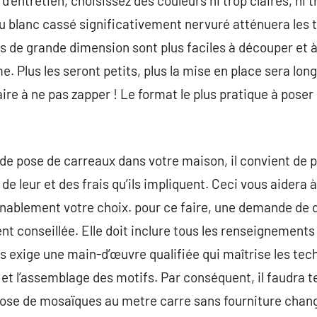
’entretien, choisissez des couleurs ni trop claires, ni tr
 ou blanc cassé significativement nervuré atténuera les 
de grande dimension sont plus faciles à découper et à 
e. Plus les seront petits, plus la mise en place sera lo
re à ne pas zapper ! Le format le plus pratique à poser
de pose de carreaux dans votre maison, il convient de 
 de leur et des frais qu’ils impliquent. Ceci vous aidera
nablement votre choix. pour ce faire, une demande de d
nt conseillée. Elle doit inclure tous les renseignements
s exige une main-d’œuvre qualifiée qui maîtrise les tec
 et l’assemblage des motifs. Par conséquent, il faudra t
pose de mosaïques au metre carre sans fourniture chan