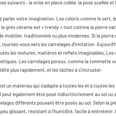
se suivants : la mise en place collée, la pose scellée et 
 parler votre imagination. Les coloris comme le vert, le 
le grès cérame est « trendy » tout comme la pierre natur
 de mobilier, traditionnels ou plus modernes. Si la pierre
 tournez-vous vers les carrelages d’imitation. Aujourd’h
utes les textures, matières et reflets imaginables. Les 
hétiques. Les carrelages poreux, comme la tommette ou 
dité plus rapidement, et les tâches à s’incruster.
t un matériau qui s’adapte à toutes les et à toutes les 
. Il peut également être posé indisctinctement au sol ou a
ages différents pouvant être posés au sol. Selon la pièc
ir peu glissant, résistant à l’humidité, facile à entreteni