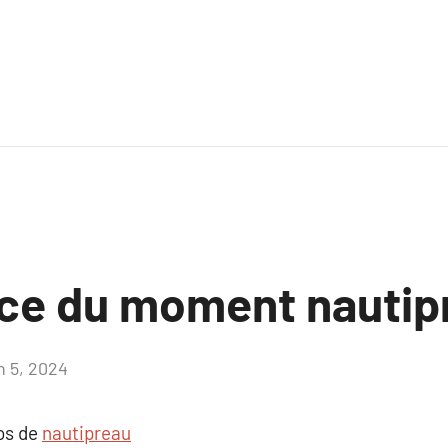
ce du moment nautip
n 5, 2024
Aucun
commentaire
pos de
nautipreau