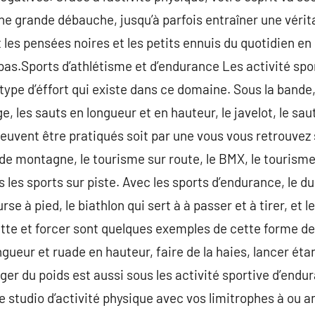
une grande débauche, jusqu’à parfois entraîner une vérit
it les pensées noires et les petits ennuis du quotidien en
 pas.Sports d’athlétisme et d’endurance Les activité spo
ype d’éffort qui existe dans ce domaine. Sous la bande, 
e, les sauts en longueur et en hauteur, le javelot, le sau
euvent être pratiqués soit par une vous vous retrouvez 
de montagne, le tourisme sur route, le BMX, le tourisme e
les sports sur piste. Avec les sports d’endurance, le du
rse à pied, le biathlon qui sert à à passer et à tirer, et l
lette et forcer sont quelques exemples de cette forme de
ngueur et ruade en hauteur, faire de la haies, lancer étan
ger du poids est aussi sous les activité sportive d’endu
e studio d’activité physique avec vos limitrophes à ou a