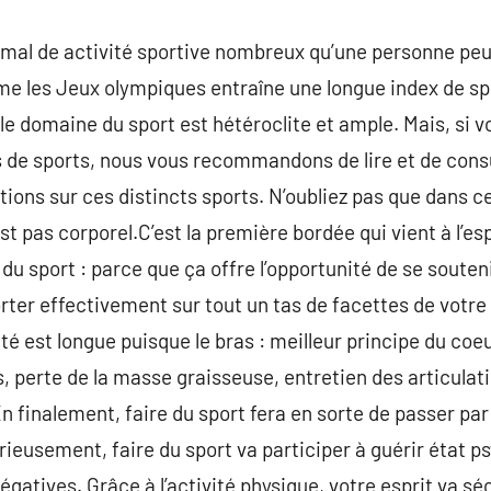
al de activité sportive nombreux qu’une personne peut 
e les Jeux olympiques entraîne une longue index de sp
le domaine du sport est hétéroclite et ample. Mais, si 
s de sports, nous vous recommandons de lire et de consul
tions sur ces distincts sports. N’oubliez pas que dans ce
st pas corporel.C’est la première bordée qui vient à l’es
du sport : parce que ça offre l’opportunité de se souten
orter effectivement sur tout un tas de facettes de votr
nté est longue puisque le bras : meilleur principe du coeur
perte de la masse graisseuse, entretien des articulati
 finalement, faire du sport fera en sorte de passer par
rieusement, faire du sport va participer à guérir état p
égatives. Grâce à l’activité physique, votre esprit va s