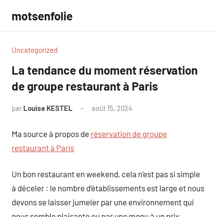
Aller
motsenfolie
au
contenu
Uncategorized
La tendance du moment réservation
de groupe restaurant à Paris
par
Louise KESTEL
août 15, 2024
Aucun
commentaire
Ma source à propos de
réservation de groupe
restaurant à Paris
Un bon restaurant en weekend, cela n’est pas si simple
à déceler : le nombre d’établissements est large et nous
devons se laisser jumeler par une environnement qui
nous semble plaisante ou par une menu à un prix