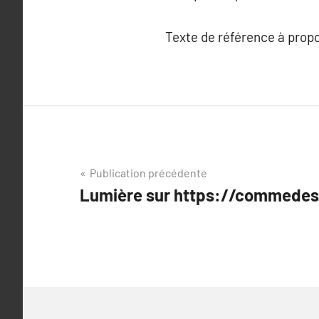
Texte de référence à prop
Navigation
Publication précédente
Lumière sur https://commedes
de
l’article