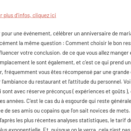
commentaire
 plus d’infos, cliquez ici
ir pour une événement, célébrer un anniversaire de maria
ément la même question : Comment choisir le bon rest
fluencer votre conclusion. de ce que vous allez manger 
emplacement le sont également, et c’est ce qui prend u
sir, fréquemment vous êtes récompensé par une grande
ambiance du restaurant et l’attitude du personnel. Voi
 sont avec réserve préconçus ( expériences et goûts ), 
es années. C’est le cas du à esgourde qui reste général
e de ses amis ou copains que l’on sait novices de mets. 
’après les plus récentes analyses statistiques, le tarif 
lus exponentielle. Et, puisque on le verra, cela n’est p