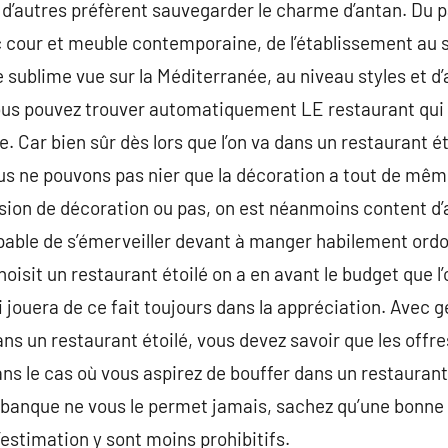
d’autres préfèrent sauvegarder le charme d’antan. Du p
 cour et meuble contemporaine, de l’établissement au s
 sublime vue sur la Méditerranée, au niveau styles et d’
vous pouvez trouver automatiquement LE restaurant qui
 Car bien sûr dès lors que l’on va dans un restaurant éto
us ne pouvons pas nier que la décoration a tout de même
usion de décoration ou pas, on est néanmoins content d’a
pable de s’émerveiller devant à manger habilement ordo
oisit un restaurant étoilé on a en avant le budget que l
i jouera de ce fait toujours dans la appréciation. Ave
ns un restaurant étoilé, vous devez savoir que les offres 
dans le cas où vous aspirez de bouffer dans un restauran
banque ne vous le permet jamais, sachez qu’une bonne st
l’estimation y sont moins prohibitifs.