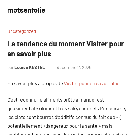
Aller
motsenfolie
au
contenu
Uncategorized
La tendance du moment Visiter pour
en savoir plus
par
Louise KESTEL
décembre 2, 2025
Aucun
commentaire
En savoir plus à propos de
Visiter pour en savoir plus
C’est reconnu, le aliments prêts à manger est
quasiment absolument très salé, sucré et . Pire encore,
les plats sont bourrés d’additifs connus du fait que « (
potentiellement ) dangereux pour la santé » mais
subtilement cachés sous des codes incompréhensibles