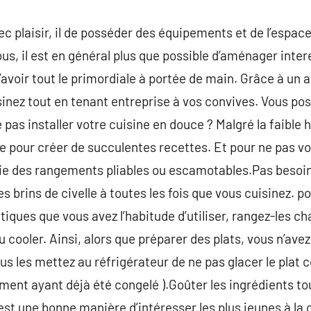
c plaisir, il de posséder des équipements et de l’espace
ous, il est en général plus que possible d’aménager inte
avoir tout le primordiale à portée de main. Grâce à un a
isinez tout en tenant entreprise à vos convives. Vous po
 pas installer votre cuisine en douce ? Malgré la faible
e pour créer de succulentes recettes. Et pour ne pas v
ie des rangements pliables ou escamotables.Pas besoin de
 brins de civelle à toutes les fois que vous cuisinez. p
ques que vous avez l’habitude d’utiliser, rangez-les c
u cooler. Ainsi, alors que préparer des plats, vous n’ave
ous les mettez au réfrigérateur de ne pas glacer le plat 
iment ayant déjà été congelé ).Goûter les ingrédients tou
st une bonne manière d’intéresser les plus jeunes à la c