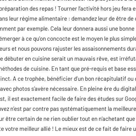
 préparation des repas ! Tourner l’activité hors jeu fera 
ans leur régime alimentaire : demandez leur de être de
mment par exemple. Cela leur donnera aussi une bonne r
e émerger à ce qu’on concocte est le moyen le plus simpl
veurs et nous pouvons rajuster les assaisonnements dur
lle débuter en cuisine serait un mauvais rêve, est irréf
méthodes de cuisine. En tant que pré-requis et base esse
stinct. A ce trophée, bénéficier d’un bon récapitulatif ou
avec photos s’avère nécessaire. En pleine ère du digita
t, il est exactement facile de faire des études sur Goog
vez n’est par contre pas systématiquement la meilleure, 
ur être certain de ne rien oublier tout en n’achetant qu
te votre meilleur allié ! Le mieux est de ce fait de faire