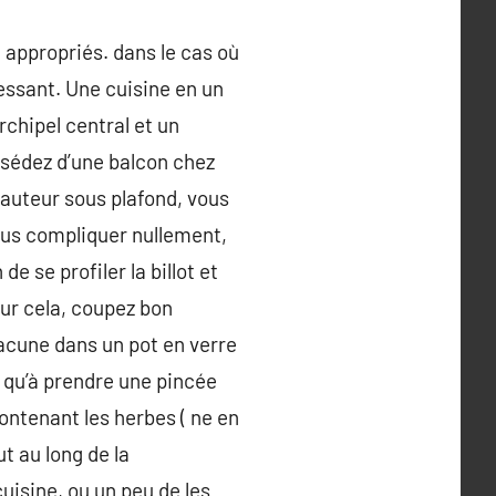
 appropriés. dans le cas où
ressant. Une cuisine en un
rchipel central et un
ssédez d’une balcon chez
 hauteur sous plafond, vous
ous compliquer nullement,
 se profiler la billot et
our cela, coupez bon
hacune dans un pot en verre
z qu’à prendre une pincée
contenant les herbes ( ne en
t au long de la
uisine, ou un peu de les