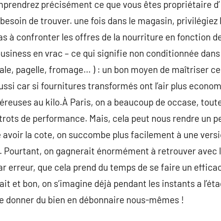
mprendrez précisément ce que vous êtes propriétaire d’ 
besoin de trouver. une fois dans le magasin, privilégiez 
s à confronter les offres de la nourriture en fonction d
business en vrac – ce qui signifie non conditionnée dans
ale, pagelle, fromage… ) : un bon moyen de maîtriser c
ussi car si fournitures transformés ont l’air plus economi
éreuses au kilo.À Paris, on a beaucoup de occase, toutes
strots de performance. Mais, cela peut nous rendre un 
 avoir la cote, on succombe plus facilement à une versi
er. Pourtant, on gagnerait énormément à retrouver avec l
r erreur, que cela prend du temps de se faire un efficace 
ait et bon, on s’imagine déjà pendant les instants a l’ét
se donner du bien en débonnaire nous-mêmes !