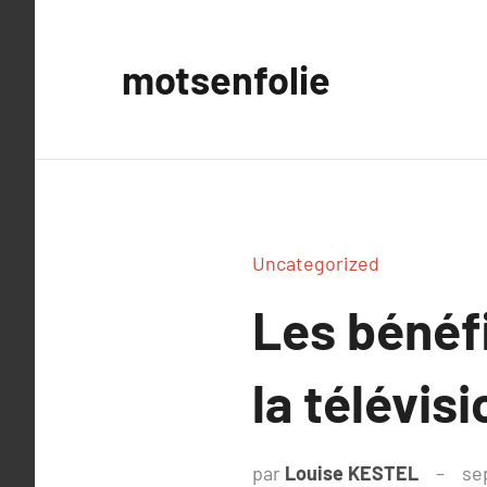
Aller
au
motsenfolie
contenu
Uncategorized
Les bénéfi
la télévis
par
Louise KESTEL
se