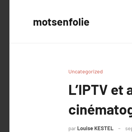
Aller
au
motsenfolie
contenu
Uncategorized
L’IPTV et 
cinématog
par
Louise KESTEL
se