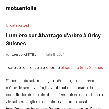
Aller
motsenfolie
au
contenu
Uncategorized
Lumière sur Abattage d’arbre à Grisy
Suisnes
par
Louise KESTEL
juin 11, 2024
Aucun
commentaire
Texte de référence à propos de
elagueur à Grisy Suisnes
S’occuper du sol, c’est le job même du jardinier avant
même de semer. Il s’agit avant tout de connaître la
constitution du terrain afin de l’enrichir en cas de besoin
: le sol sera argileux, calcaire, sableux ou aussi
humifère. Les besoins diffèrent selon sa nature. En cas