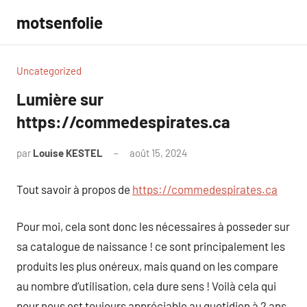
Aller
motsenfolie
au
contenu
Uncategorized
Lumière sur
https://commedespirates.ca
par
Louise KESTEL
août 15, 2024
Aucun
commentaire
Tout savoir à propos de
https://commedespirates.ca
Pour moi, cela sont donc les nécessaires à posseder sur
sa catalogue de naissance ! ce sont principalement les
produits les plus onéreux, mais quand on les compare
au nombre d’utilisation, cela dure sens ! Voilà cela qui
pour nous est toujours appréciable au quotidien à 2 ans